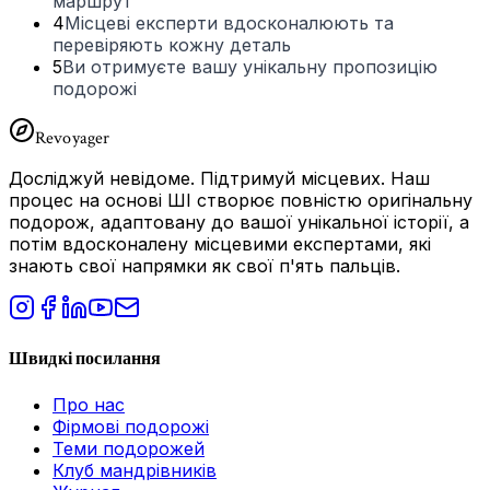
маршрут
4
Місцеві експерти вдосконалюють та
перевіряють кожну деталь
5
Ви отримуєте вашу унікальну пропозицію
подорожі
Revoyager
Досліджуй невідоме.
Підтримуй місцевих.
Наш
процес на основі ШІ створює повністю оригінальну
подорож, адаптовану до вашої унікальної історії, а
потім вдосконалену місцевими експертами, які
знають свої напрямки як свої п'ять пальців.
Швидкі посилання
Про нас
Фірмові подорожі
Теми подорожей
Клуб мандрівників