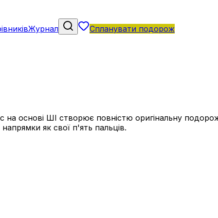
івників
Журнал
Спланувати подорож
 на основі ШІ створює повністю оригінальну подорож, 
напрямки як свої п'ять пальців.