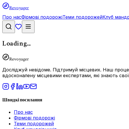
Revoyager
Про нас
Фірмові подорожі
Теми подорожей
Клуб мандр
Loading...
Revoyager
Досліджуй невідоме.
Підтримуй місцевих.
Наш процес
вдосконалену місцевими експертами, які знають свої 
Швидкі посилання
Про нас
Фірмові подорожі
Теми подорожей