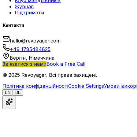
Клуб мандрівників
Журнал
Підтримати
Контакти
hello@revoyager.com
+49 1785484825
Берлін, Німеччина
Зв'язатися з нами
Book a Free Call
© 2025 Revoyager. Всі права захищені.
Політика конфіденційності
Cookie Settings
Умови викор
EN
DE