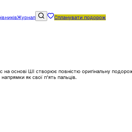
івників
Журнал
Спланувати подорож
 на основі ШІ створює повністю оригінальну подорож, 
напрямки як свої п'ять пальців.