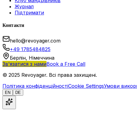
Клуб мандрівників
Журнал
Підтримати
Контакти
hello@revoyager.com
+49 1785484825
Берлін, Німеччина
Зв'язатися з нами
Book a Free Call
© 2025 Revoyager. Всі права захищені.
Політика конфіденційності
Cookie Settings
Умови викор
EN
DE