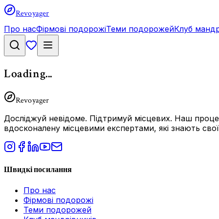
Revoyager
Про нас
Фірмові подорожі
Теми подорожей
Клуб мандр
Loading...
Revoyager
Досліджуй невідоме.
Підтримуй місцевих.
Наш процес
вдосконалену місцевими експертами, які знають свої 
Швидкі посилання
Про нас
Фірмові подорожі
Теми подорожей